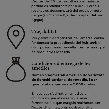
L’excés del 3% de cascall en una mateixa
partida es multiplicarà per 0.012€, i el seu
resultat es descomptarà del preu per quilo
de gra (+0.3*0.012= X, a descomptar del preu
Kg/gra)
Traçabilitat
Per garantir la traçabilitat de l’ametlla, caldrà
fer constar la procedència del fruit, amb el
núm. polígon, núm. parcel·la i terme municipal
de producció i recollida.
Condicions d'entrega de les
ametlles
Només s'admetran ametlles de varietats
de floració tardana, de regadiu, i per
quantitats superiors a 2.000 quilos.
En cap cas s’admetran ametlles en
condicions que afavoreixin la seva
fermentació o que estiguin malmeses per
l’excés d’humitat, o en qualsevol altra