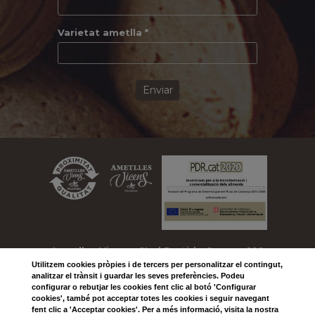
Varietat ametlla *
Enviar
Ametlles Vicens, SL
| Partida Comas, 109
Utilitzem
cookies
pròpies i de tercers per personalitzar el contingut,
| 25330 VILAGRASSA
analitzar el trànsit i guardar les seves preferències. Podeu
configurar o rebutjar les cookies fent clic al botó 'Configurar
Telefono: +34 973 501 604
cookies', també pot acceptar totes les cookies i seguir navegant
fent clic a 'Acceptar cookies'. Per a més informació, visita la nostra
| Email:
ametlles@vicens.com