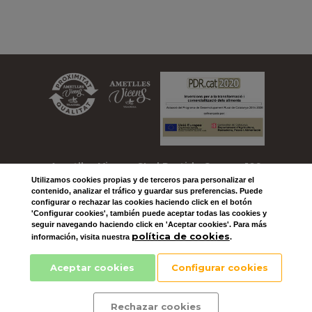
Ametlles Vicens, SL
| Partida Comas, 109
Utilizamos
cookies
propias y de terceros para personalizar el
| 25330 VILAGRASSA
contenido, analizar el tráfico y guardar sus preferencias. Puede
configurar o rechazar las cookies haciendo click en el botón
Telefono: +34 973 501 604
'Configurar cookies', también puede aceptar todas las cookies y
seguir navegando haciendo click en 'Aceptar cookies'. Para más
| Email:
ametlles@vicens.com
política de cookies
información, visita nuestra
.
Aceptar cookies
Configurar cookies
Rechazar cookies