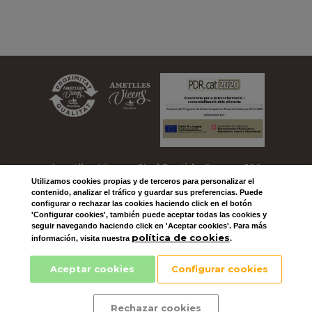
Ametlles Vicens, SL
| Partida Comas, 109
Utilizamos
cookies
propias y de terceros para personalizar el
| 25330 VILAGRASSA
contenido, analizar el tráfico y guardar sus preferencias. Puede
configurar o rechazar las cookies haciendo click en el botón
Telefono: +34 973 501 604
'Configurar cookies', también puede aceptar todas las cookies y
seguir navegando haciendo click en 'Aceptar cookies'. Para más
| Email:
ametlles@vicens.com
política de cookies
información, visita nuestra
.
Aceptar cookies
Configurar cookies
Rechazar cookies