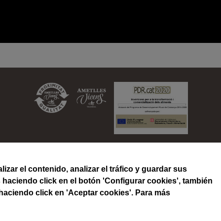
metlles Vicens, SL
| Partida Comas, 109
| 25330 VILAGRAS
izar el contenido, analizar el tráfico y guardar sus
Telefono: +34 973 501 604
| Email:
ametlles@vicens.com
 haciendo click en el botón 'Configurar cookies', también
haciendo click en 'Aceptar cookies'. Para más